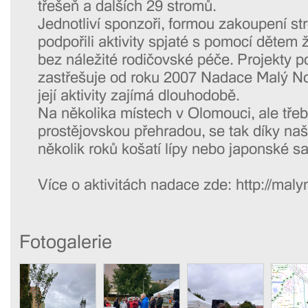
třešeň a dalších 29 stromů.
Jednotliví sponzoři, formou zakoupení st
podpořili aktivity spjaté s pomocí dětem ž
bez náležité rodičovské péče. Projekty 
zastřešuje od roku 2007 Nadace Malý N
její aktivity zajímá dlouhodobě.
Na několika místech v Olomouci, ale tře
prostějovskou přehradou, se tak díky naš
několik roků košatí lípy nebo japonské s
Více o aktivitách nadace zde: http://mal
Fotogalerie