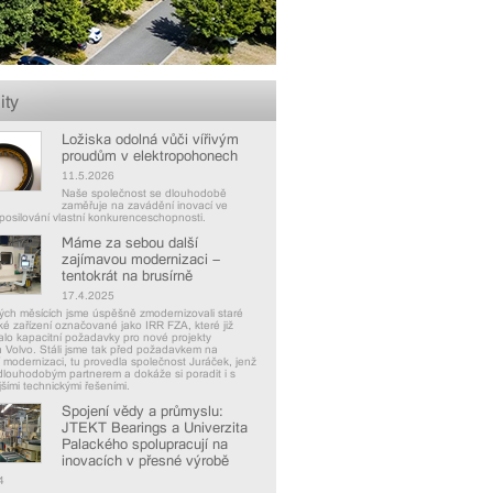
ity
Ložiska odolná vůči vířivým
proudům v elektropohonech
11.5.2026
Naše společnost se dlouhodobě
zaměřuje na zavádění inovací ve
posilování vlastní konkurenceschopnosti.
Máme za sebou další
zajímavou modernizaci –
tentokrát na brusírně
17.4.2025
ých měsících jsme úspěšně zmodernizovali staré
ké zařízení označované jako IRR FZA, které již
lo kapacitní požadavky pro nové projekty
 Volvo. Stáli jsme tak před požadavkem na
 modernizaci, tu provedla společnost Juráček, jenž
dlouhodobým partnerem a dokáže si poradit i s
jšími technickými řešeními.
Spojení vědy a průmyslu:
JTEKT Bearings a Univerzita
Palackého spolupracují na
inovacích v přesné výrobě
4