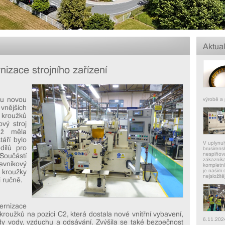
Aktual
nizace strojního zařízení
zu novou
výrobě a 
vnějších
 kroužků
ový stroj
už měla
táří bylo
V uplynul
dílů pro
brusírens
nesplňova
Součástí
zákazníka
avníkový
kompletní
je naším 
kroužky
nejsložitě
 ručně.
ernizace
roužků na pozici C2, která dostala nové vnitřní vybavení,
6.11.202
ody vody, vzduchu a odsávání. Zvýšila se také bezpečnost