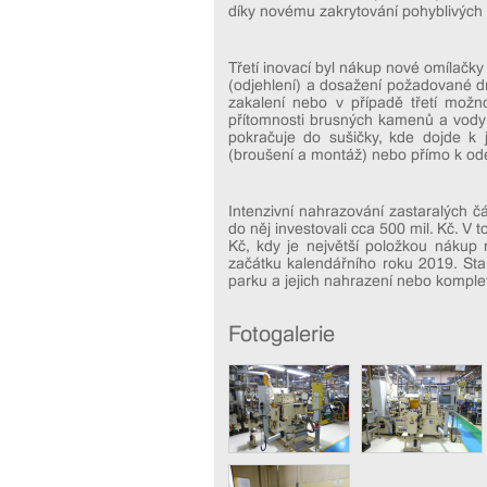
díky novému zakrytování pohyblivých č
Třetí inovací byl nákup nové omílačky
(odjehlení) a dosažení požadované d
zakalení nebo v případě třetí možn
přítomnosti brusných kamenů a vody 
pokračuje do sušičky, kde dojde k 
(broušení a montáž) nebo přímo k ode
Intenzivní nahrazování zastaralých č
do něj investovali cca 500 mil. Kč. V
Kč, kdy je největší položkou nákup 
začátku kalendářního roku 2019. Star
parku a jejich nahrazení nebo komplet
Fotogalerie