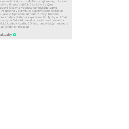
 se naši zástupci z oddělení engineeringu, inovací,
vality a financí průběžně setkávali s týmy
ědecké fakulty a Vědeckotechnického parku
y Palackého v Olomouci. Navštívili jsme špičková
ě, jako je Společná laboratoř Optiky, Katedra
ké analýzy, Katedra experimentální fyziky a UPrint
sme společně diskutovali o nových možnostech v
tické kontroly kvality, 3D tisku, analytických metod a
ace výrobních procesů.
aktuality