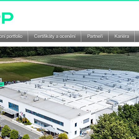
ní portfolio
Certifikáty a ocenění
Partneři
Kariéra