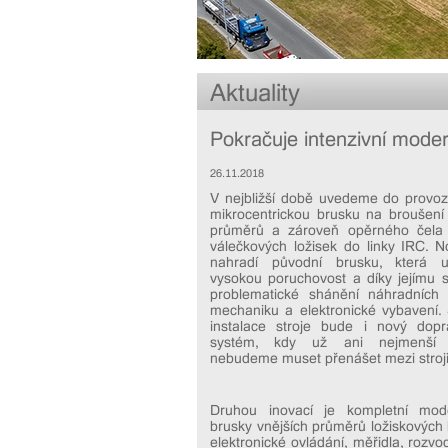
Aktuality
Pokračuje intenzivní moder
26.11.2018
V nejbližší době uvedeme do provo
mikrocentrickou brusku na broušení 
průměrů a zároveň opěrného čela
válečkových ložisek do linky IRC. N
nahradí původní brusku, která 
vysokou poruchovost a díky jejímu s
problematické shánění náhradních 
mechaniku a elektronické vybavení. 
instalace stroje bude i nový dopr
systém, kdy už ani nejmenší 
nebudeme muset přenášet mezi stroji
Druhou inovací je kompletní mod
brusky vnějších průměrů ložiskových k
elektronické ovládání, měřidla, rozv