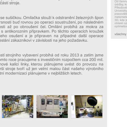
Od června
ástí stroje.
údržby, k
Přírodov
Univerzit
pracovišt
matematic
 se sušičkou. Omílačka slouží k odstranění železných špon
3D, kde j
rsnosti buď rovnou po operaci soustružení, po následném
oblasti op
osti až po obroušení čel. Omílání probíhá za mokra za
optimaliz
s antikorozním přípravkem. Po těchto operacích kroužek
všechny 
jeho osušení a je připraven na případné další operace
slání zákazníkovi v závislosti na jeho požadavku.
ástí strojního vybavení probíhá od roku 2013 a zatím jsme
 tomto roce pracujeme s investičním rozpočtem cca 200 mil.
nové kalící linky, kterou plánujeme uvést do provozu na
ší stroje tvoří už jen velmi malou část našeho výrobního
ní modernizaci plánujeme v nejbližších letech.