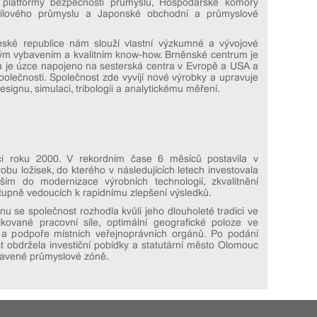
platformy bezpečnosti průmyslu, Hospodářské komory
bilového průmyslu a Japonské obchodní a průmyslové
eské republice nám slouží vlastní výzkumné a vývojové
ým vybavením a kvalitním know-how. Brněnské centrum je
i a je úzce napojeno na sesterská centra v Evropě a USA a
olečnosti. Společnost zde vyvíjí nové výrobky a upravuje
designu, simulaci, tribologii a analytickému měření.
ci roku 2000. V rekordním čase 6 měsíců postavila v
u ložisek, do kterého v následujících letech investovala
ším do modernizace výrobních technologií, zkvalitnění
tupně vedoucích k rapidnímu zlepšení výsledků.
u se společnost rozhodla kvůli jeho dlouholeté tradici ve
fikované pracovní síle, optimální geografické poloze ve
e a podpoře místních veřejnoprávních orgánů. Po podání
t obdržela investiční pobídky a statutární město Olomouc
avené průmyslové zóně.