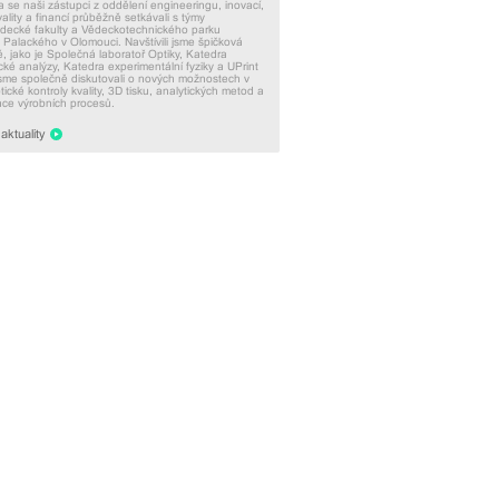
 se naši zástupci z oddělení engineeringu, inovací,
vality a financí průběžně setkávali s týmy
ědecké fakulty a Vědeckotechnického parku
y Palackého v Olomouci. Navštívili jsme špičková
ě, jako je Společná laboratoř Optiky, Katedra
ké analýzy, Katedra experimentální fyziky a UPrint
sme společně diskutovali o nových možnostech v
tické kontroly kvality, 3D tisku, analytických metod a
ace výrobních procesů.
aktuality