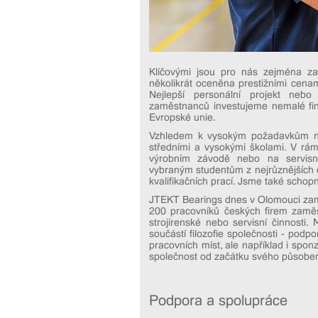
Klíčovými jsou pro nás zejména zam
několikrát oceněna prestižními cena
Nejlepší personální projekt nebo
zaměstnanců investujeme nemalé fina
Evropské unie.
Vzhledem k vysokým požadavkům na 
středními a vysokými školami. V rá
výrobním závodě nebo na servisn
vybraným studentům z nejrůznějších 
kvalifikačních prací. Jsme také schopni
JTEKT Bearings dnes v Olomouci zamě
200 pracovníků českých firem zaměs
strojírenské nebo servisní činnosti.
součástí filozofie společnosti - podp
pracovních míst, ale například i spon
společnost od začátku svého působení
Podpora a spolupráce