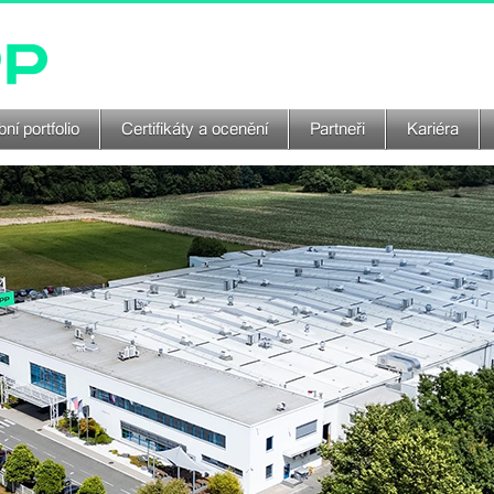
ní portfolio
Certifikáty a ocenění
Partneři
Kariéra