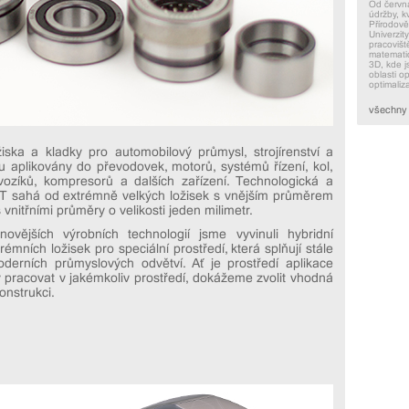
Od června
údržby, k
Přírodov
Univerzit
pracovišt
matematic
3D, kde j
oblasti op
optimaliz
všechny 
iska a kladky pro automobilový průmysl, strojírenství a
u aplikovány do převodovek, motorů, systémů řízení, kol,
vozíků, kompresorů a dalších zařízení. Technologická a
KT sahá od extrémně velkých ložisek s vnějším průměrem
vnitřními průměry o velikosti jeden milimetr.
vějších výrobních technologií jsme vyvinuli hybridní
émních ložisek pro speciální prostředí, která splňují stále
derních průmyslových odvětví. Ať je prostředí aplikace
 pracovat v jakémkoliv prostředí, dokážeme zvolit vhodná
onstrukci.