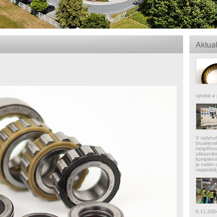
Aktual
výrobě a 
V uplynul
brusírens
nesplňova
zákazníka
kompletní
je naším 
nejsložitě
6.11.202