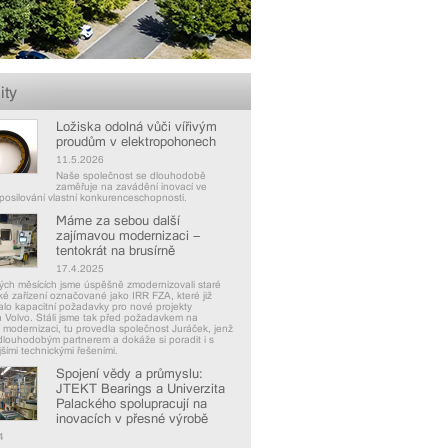
ity
Ložiska odolná vůči vířivým
proudům v elektropohonech
11.5.2026
Naše společnost se dlouhodobě
zaměřuje na zavádění inovací ve
posilování vlastní konkurenceschopnosti.
Máme za sebou další
zajímavou modernizaci –
tentokrát na brusírně
17.4.2025
ých měsících jsme úspěšně zmodernizovali staré
ké zařízení označované jako IRR FZA, které již
lo kapacitní požadavky pro nové projekty
 Volvo. Stáli jsme tak před požadavkem na
 modernizaci, tu provedla společnost Juráček, jenž
dlouhodobým partnerem a dokáže si poradit i s
jšími technickými řešeními.
Spojení vědy a průmyslu:
JTEKT Bearings a Univerzita
Palackého spolupracují na
inovacích v přesné výrobě
4