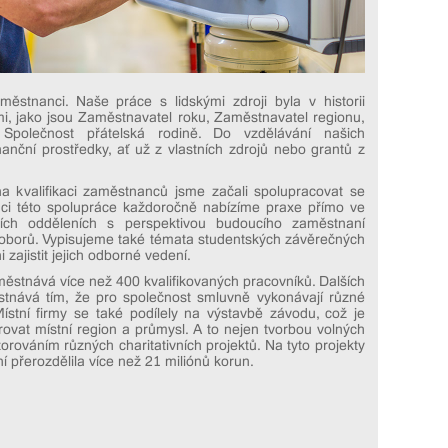
ěstnanci. Naše práce s lidskými zdroji byla v historii
mi, jako jsou Zaměstnavatel roku, Zaměstnavatel regionu,
 Společnost přátelská rodině. Do vzdělávání našich
nční prostředky, ať už z vlastních zdrojů nebo grantů z
kvalifikaci zaměstnanců jsme začali spolupracovat se
mci této spolupráce každoročně nabízíme praxe přímo ve
ích odděleních s perspektivou budoucího zaměstnaní
oborů. Vypisujeme také témata studentských závěrečných
 zajistit jejich odborné vedení.
stnává více než 400 kvalifikovaných pracovníků. Dalších
tnává tím, že pro společnost smluvně vykonávají různé
 Místní firmy se také podílely na výstavbě závodu, což je
orovat místní region a průmysl. A to nejen tvorbou volných
zorováním různých charitativních projektů. Na tyto projekty
 přerozdělila více než 21 miliónů korun.