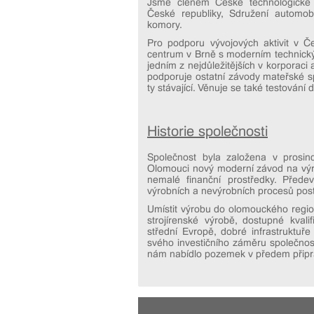
Jsme členem České technologické 
České republiky, Sdružení automo
komory.
Pro podporu vývojových aktivit v Č
centrum v Brně s moderním technick
jedním z nejdůležitějších v korporac
podporuje ostatní závody mateřské sp
ty stávající. Věnuje se také testování 
Historie společnosti
Společnost byla založena v prosin
Olomouci nový moderní závod na výrob
nemalé finanční prostředky. Předev
výrobních a nevýrobních procesů pos
Umístit výrobu do olomouckého region
strojírenské výrobě, dostupné kvali
střední Evropě, dobré infrastruktuř
svého investičního záměru společnos
nám nabídlo pozemek v předem připr