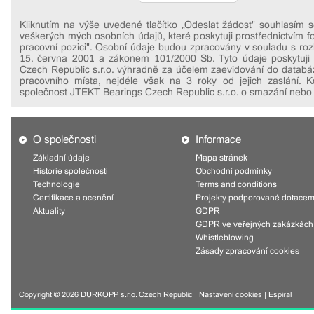
Kliknutím na výše uvedené tlačítko „Odeslat žádost" souhlasím
veškerých mých osobních údajů, které poskytuji prostřednictvím 
pracovní pozici". Osobní údaje budou zpracovány v souladu s r
15. června 2001 a zákonem 101/2000 Sb. Tyto údaje poskytuji
Czech Republic s.r.o. výhradně za účelem zaevidování do databáz
pracovního místa, nejdéle však na 3 roky od jejich zaslání. 
společnost JTEKT Bearings Czech Republic s.r.o. o smazání nebo
O společnosti
Informace
Základní údaje
Mapa stránek
Historie společnosti
Obchodní podmínky
Technologie
Terms and conditions
Certifikace a ocenění
Projekty podporované dotacem
Aktuality
GDPR
GDPR ve veřejných zakázkách
Whistleblowing
Zásady zpracování cookies
Copyright © 2026 DURKOPP s.r.o. Czech Republic |
Nastavení cookies
|
Espiral