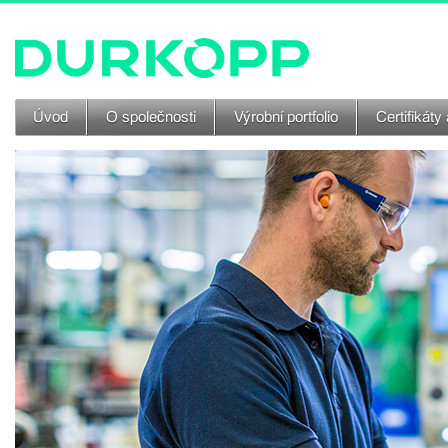
Úvod
O společnosti
Výrobní portfolio
Certifikáty